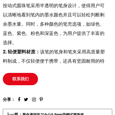
按动式圆珠笔采用半透明的笔身设计，使得用户可
以清晰地看到笔内的墨水颜色并且可以轻松判断剩
余墨水量。同时，多种颜色的笔壳选项，如绿色、
蓝色、紫色、粉色和深蓝色，为用户提供了丰富的
选择。
2. 轻便塑料材质：
该笔的笔身和笔夹采用高质量塑
料制成，不仅轻便便于携带，还具有坚固耐用的特
点。这种材质让笔具有良好的抗摔性能，并且容易
联系我们
清洁，方便维护。
3. 书写顺滑：
该款笔采用0.5mm子弹头，可以实现
流畅的书写体验。这种细腻的笔尖让用户可以自如
分享：
地书写字迹，无论是细致的画线还是快速的笔记都
上一篇：
黑色透明学习办公0.5mm盖帽式圆珠笔