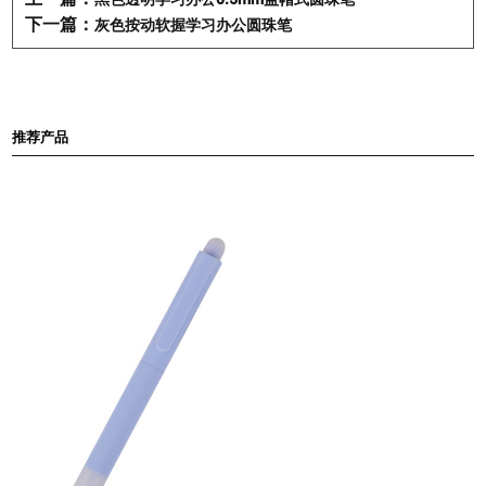
能够应对自如。
下一篇：
灰色按动软握学习办公圆珠笔
4. 柔软材质笔握：
该笔的笔握由柔软的材质制作，
舒适握感，不易滑落。无论长时间写作还是短时间
使用，都能够给用户带来舒适的手感，减少手部疲
推荐产品
劳感。
产品优势：
1. 轻便便携：
该彩色半透明学习办公0.5mm按动式
圆珠笔采用轻便的塑料材质制作，不仅仅适合学生
携带，也是上班族和办公人群的好选择。不管是在
课堂上还是在办公室中，都便于随身携带，随时记
录重要信息。
2. 多种颜色选择：
除了基本的黑色以外，该圆珠笔
还提供了多种彩色选项，如绿色、蓝色、紫色、粉