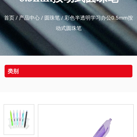
首页
/
产品中心
/
圆珠笔
/
彩色半透明学习办公0.5mm按
动式圆珠笔
类别