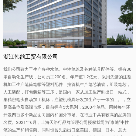
5. 清晰显示墨水量：
笔身半透明的设计，让用户可
以一目了然地看到笔内的墨水颜色和剩余量。不用
担心突然断墨，可以及时更换墨水，以免耽误写
作。
总结：
浙江韩韵工贸有限公司
学习办公0.5mm按动式圆珠笔具有彩色半透明设
计、轻便便携、书写顺滑、柔软材质笔握等特点。
我们公司致力于生产各种水笔、中性笔以及各种笔具配件等。拥有30
条自动化生产线，公司员工200名。年产值1.2亿元。采用先进的注塑
同时，该产品还有多种优势，如多种颜色选择、高
机加工生产笔筒笔帽等塑料配件，拉管机生产笔芯油管，组装笔芯，
品质书写体验以及舒适握感等。无论是学生还是办
人工装配，打包装箱等工序，是国内一家从加工生产到出口一站式，
集精密笔头自动加工机床，注塑机模具研发加生产于一体的工厂，立
公人员，该圆珠笔都能够为他们的学习和工作提供
足高品位及高端市场，目前拥有5大系列，2000个单品。同时每年还
便利和舒适。
开发四百多个新品面向国内和国外市场。在行业中具有较高的品牌知
名度。2021年6月，上海天络行品牌管理公司授权我司为“泰迪”中性
笔的生产和销售商。同时也曾先后出口至美国、德国、日本、意大