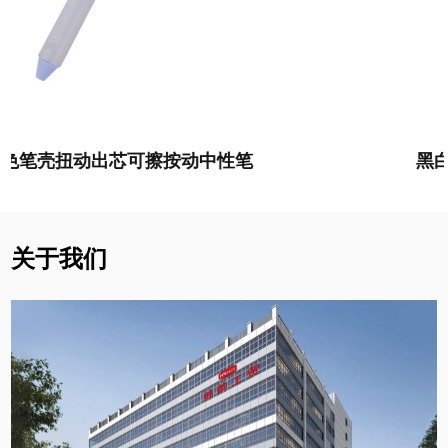
色和深蓝色。这些鲜艳的颜色，不仅能够满足不同
用户的个性化需求，还可以用于彩色记账、标注重
点等功能，让书写更加丰富多彩。
3. 高品质书写体验：
该款圆珠笔采用精确的0.5mm
黑白笔壳扭动出芯可擦按动中性笔
子弹头，使得书写更加清晰流畅。无论是涂鸦、写
字还是签字，都能够实现精准控制，有效避免笔迹
晕染或断墨现象，让用户能够以自然的笔触表达自
关于我们
己的想法。
4. 舒适握感：
笔握部分使用了柔软材质制作，可以
很好地适应手部的形状，给用户带来舒适的手感。
即使是长时间使用，也不会感到手部疲劳，提高了
写作效率。