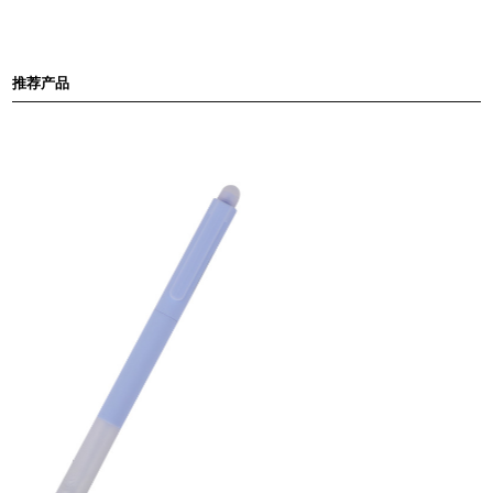
满足不同人群的喜好。
3.透明笔身：
笔身透明设计，富有时尚感和设计
推荐产品
感。
4.速干中性笔芯：
笔芯采用速干中性笔芯，书写的
字迹干燥迅速，不易晕染，保持文字的清晰和整
洁。
5.点点凸起设计：
笔握上凸起的点点设计，增加了
握持的舒适性，有效缓解用笔时的疲劳感，让长时
间书写变得更加轻松。
6.多场合适用：
无论是在办公、学习还是日常生活
中，彩色透明款点点解压速干中性笔都能满足您的
需求，让您的书写更加顺畅。