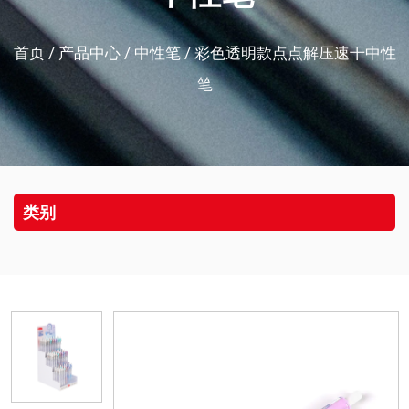
首页
/
产品中心
/
中性笔
/
彩色透明款点点解压速干中性
笔
类别