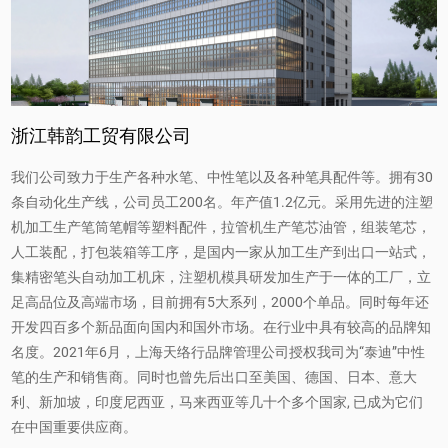
注意事项：
1.请将笔放置于通风干燥的环境中，避免高温和阳
光直射，以免影响使用效果。
浙江韩韵工贸有限公司
2.请妥善保存笔帽，防止墨汁晒干或泄漏。
3.建议在书写前摇动笔身，使墨汁均匀分布，以保
我们公司致力于生产各种水笔、中性笔以及各种笔具配件等。拥有30
条自动化生产线，公司员工200名。年产值1.2亿元。采用先进的注塑
持书写的质量。
机加工生产笔筒笔帽等塑料配件，拉管机生产笔芯油管，组装笔芯，
4.如觉墨水不畅或出现异常情况，请更换笔芯，以
人工装配，打包装箱等工序，是国内一家从加工生产到出口一站式，
集精密笔头自动加工机床，注塑机模具研发加生产于一体的工厂，立
免影响书写效果。
足高品位及高端市场，目前拥有5大系列，2000个单品。同时每年还
总结：
开发四百多个新品面向国内和国外市场。在行业中具有较高的品牌知
彩色透明款点点解压速干中性笔以其精美的外观和
名度。2021年6月，上海天络行品牌管理公司授权我司为“泰迪”中性
笔的生产和销售商。同时也曾先后出口至美国、德国、日本、意大
卓越的书写性能成为了用户的首选，无论是工作、
利、新加坡，印度尼西亚，马来西亚等几十个多个国家, 已成为它们
学习还是日常生活中的记录，都可轻松胜任。优质
在中国重要供应商。