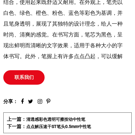
结合，使用起来既舒适又耐用。在外观上，笔壳以
白色、绿色、橙色、粉色、蓝色等彩色为基调，并
且笔身透明，展现了其独特的设计理念，给人一种
时尚、清爽的感觉。在书写方面，笔芯为黑色，呈
现出鲜明而清晰的文字效果，适用于各种大小的字
体书写。此外，笔握上有许多点点凸起，可以缓解
用笔疲劳，让写字的过程更加轻松舒适。
联系我们
产品特点：
1.材质优质：
笔身采用优质的塑料制成，金属笔夹
经过特殊处理，具有耐用性和抗腐蚀性，确保笔的
分享：
使用寿命长久。
上一篇：
清透感彩色透明可擦按动中性笔
2.彩色透明设计：
白色、绿色、橙色、粉色、蓝色
下一篇：
点点解压速干ST笔头0.5mm中性笔
等多种彩色选择，给用户带来更加多样化的选择，