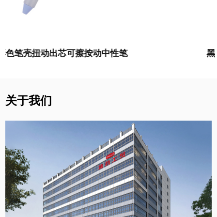
7. 按动式设计：
这款中性笔采用按动式设计，只需
轻轻按下笔头即可自动伸缩，在便捷性上更胜一
筹。使用时只需简单按压，毫无障碍地开展书写工
黑白笔壳扭动出芯可擦按动中性笔
作。
产品细节：
1.笔尖：
中号笔尖，书写畅顺，字迹流畅且不易断
关于我们
墨。
2.笔芯：
黑色非透明中性笔芯，墨水饱满，书写清
晰。
3.笔握：
点点凸起设计，舒适握持，缓解用笔时的
手部疲劳感。
4.笔身：
透明笔身设计，简约时尚
5.笔夹：
金属笔夹，牢固耐用，方便携带。