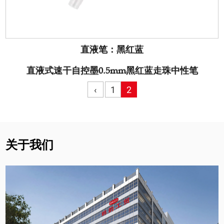
直液笔：黑红蓝
直液式速干自控墨0.5mm黑红蓝走珠中性笔
‹
1
2
关于我们